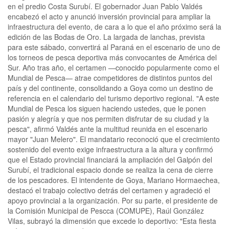
en el predio Costa Surubí. El gobernador Juan Pablo Valdés
encabezó el acto y anunció inversión provincial para ampliar la
infraestructura del evento, de cara a lo que el año próximo será la
edición de las Bodas de Oro. La largada de lanchas, prevista
para este sábado, convertirá al Paraná en el escenario de uno de
los torneos de pesca deportiva más convocantes de América del
Sur. Año tras año, el certamen —conocido popularmente como el
Mundial de Pesca— atrae competidores de distintos puntos del
país y del continente, consolidando a Goya como un destino de
referencia en el calendario del turismo deportivo regional. "A este
Mundial de Pesca los siguen haciendo ustedes, que le ponen
pasión y alegría y que nos permiten disfrutar de su ciudad y la
pesca", afirmó Valdés ante la multitud reunida en el escenario
mayor "Juan Melero". El mandatario reconoció que el crecimiento
sostenido del evento exige infraestructura a la altura y confirmó
que el Estado provincial financiará la ampliación del Galpón del
Surubí, el tradicional espacio donde se realiza la cena de cierre
de los pescadores. El intendente de Goya, Mariano Hormaechea,
destacó el trabajo colectivo detrás del certamen y agradeció el
apoyo provincial a la organización. Por su parte, el presidente de
la Comisión Municipal de Pescca (COMUPE), Raúl González
Vilas, subrayó la dimensión que excede lo deportivo: "Esta fiesta