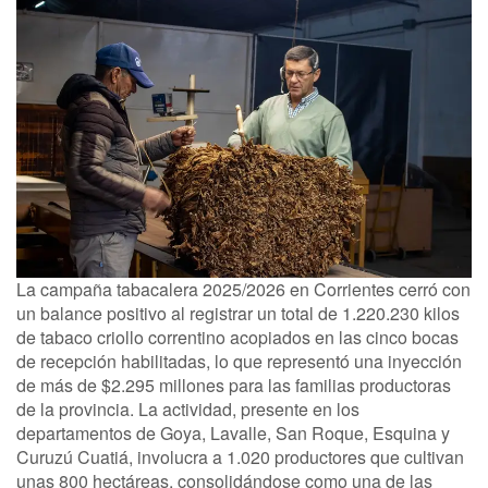
La campaña tabacalera 2025/2026 en Corrientes cerró con
un balance positivo al registrar un total de 1.220.230 kilos
de tabaco criollo correntino acopiados en las cinco bocas
de recepción habilitadas, lo que representó una inyección
de más de $2.295 millones para las familias productoras
de la provincia. La actividad, presente en los
departamentos de Goya, Lavalle, San Roque, Esquina y
Curuzú Cuatiá, involucra a 1.020 productores que cultivan
unas 800 hectáreas, consolidándose como una de las