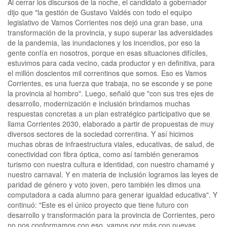
Al cerrar los discursos de la noche, el candidato a gobernador
dijo que "la gestión de Gustavo Valdés con todo el equipo
legislativo de Vamos Corrientes nos dejó una gran base, una
transformación de la provincia, y supo superar las adversidades
de la pandemia, las inundaciones y los incendios, por eso la
gente confía en nosotros, porque en esas situaciones difíciles,
estuvimos para cada vecino, cada productor y en definitiva, para
el millón doscientos mil correntinos que somos. Eso es Vamos
Corrientes, es una fuerza que trabaja, no se esconde y se pone
la provincia al hombro". Luego, señaló que "con sus tres ejes de
desarrollo, modernización e inclusión brindamos muchas
respuestas concretas a un plan estratégico participativo que se
llama Corrientes 2030, elaborado a partir de propuestas de muy
diversos sectores de la sociedad correntina. Y así hicimos
muchas obras de infraestructura viales, educativas, de salud, de
conectividad con fibra óptica, como así también generamos
turismo con nuestra cultura e identidad, con nuestro chamamé y
nuestro carnaval. Y en materia de inclusión logramos las leyes de
paridad de género y voto joven, pero también les dimos una
computadora a cada alumno para generar igualdad educativa". Y
continuó: "Este es el único proyecto que tiene futuro con
desarrollo y transformación para la provincia de Corrientes, pero
no nos conformamos con eso, vamos por más con nuevas