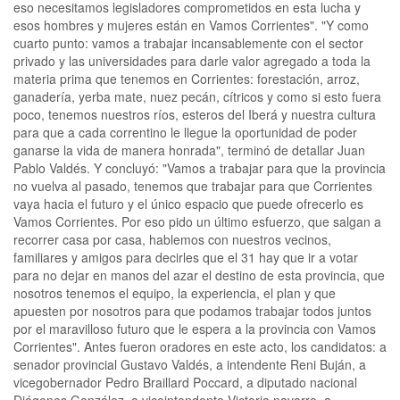
eso necesitamos legisladores comprometidos en esta lucha y
esos hombres y mujeres están en Vamos Corrientes". "Y como
cuarto punto: vamos a trabajar incansablemente con el sector
privado y las universidades para darle valor agregado a toda la
materia prima que tenemos en Corrientes: forestación, arroz,
ganadería, yerba mate, nuez pecán, cítricos y como si esto fuera
poco, tenemos nuestros ríos, esteros del Iberá y nuestra cultura
para que a cada correntino le llegue la oportunidad de poder
ganarse la vida de manera honrada", terminó de detallar Juan
Pablo Valdés. Y concluyó: "Vamos a trabajar para que la provincia
no vuelva al pasado, tenemos que trabajar para que Corrientes
vaya hacia el futuro y el único espacio que puede ofrecerlo es
Vamos Corrientes. Por eso pido un último esfuerzo, que salgan a
recorrer casa por casa, hablemos con nuestros vecinos,
familiares y amigos para decirles que el 31 hay que ir a votar
para no dejar en manos del azar el destino de esta provincia, que
nosotros tenemos el equipo, la experiencia, el plan y que
apuesten por nosotros para que podamos trabajar todos juntos
por el maravilloso futuro que le espera a la provincia con Vamos
Corrientes". Antes fueron oradores en este acto, los candidatos: a
senador provincial Gustavo Valdés, a intendente Reni Buján, a
vicegobernador Pedro Braillard Poccard, a diputado nacional