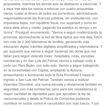
propuestas, mientras los demás solo se dedicaron a calumniar. Y
a esos tres ejes los vamos a reforzar con cuatro propuestas
claras: cuidar el dinero de todos los correntinos, administrando
responsablemente las finanzas públicas, sin endeudarnos, con
impuestos bajos, con equilibrio fiscal, con superávit y como en
estos siete años y medio, pagando los sueldos en tiempo y en
forma". Prosiguió enumerando: "Vamos a seguir modernizando la
provincia, aprovechando la red de fibra óptica que nos deja TelCo
con más de 2.300 kilómetros de tendido, generando más
educación digital, trámites digitales simplificados y telemedicina. Y
por supuesto que vamos a seguir haciendo las obras que nos
faltan para seguir viviendo mejor: hospitales, rutas, escuelas,
comisarías y en San Luis del Palmar vamos a trabajar codo a
codo con Reni Buján, con todo esto. Vamos a seguir trabajando
en la conectividad con Capital, ampliando la Autovía,
ensanchando e iluminando toda la Ruta Provincial 5 hasta el
ingreso a San Luis del Palmar. También vamos a realizar
viviendas Oñondivé, una nueva escuela y obviamente también en
seguridad, con más comisarías, pero para eso necesitamos la
mayor cantidad de diputados para que aprueben la ley de
narcomenudeo y desde la Policía de Corrientes podamos
contribuir en luchar contra el narcotráfico con más fuerza. Y por