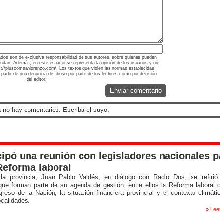
ados son de exclusiva responsabilidad de sus autores, sobre quienes pueden
ondan. Además, en este espacio se representa la opinión de los usuarios y no
tps://pluscomsanlorenzo.com/. Los textos que violen las normas establecidas
a partir de una denuncia de abuso por parte de los lectores como por decisión
del editor.
Enviar comentario
 no hay comentarios. Escriba el suyo.
cipó una reunión con legisladores nacionales p
 Reforma laboral
la provincia, Juan Pablo Valdés, en diálogo con Radio Dos, se refirió
que forman parte de su agenda de gestión, entre ellos la Reforma laboral 
greso de la Nación, la situación financiera provincial y el contexto climáti
ocalidades.
» Lee