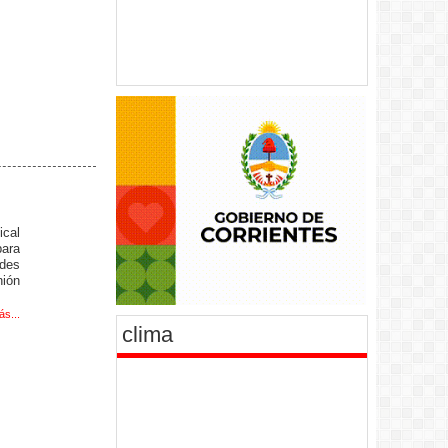
ical
para
ades
nión
ás...
clima