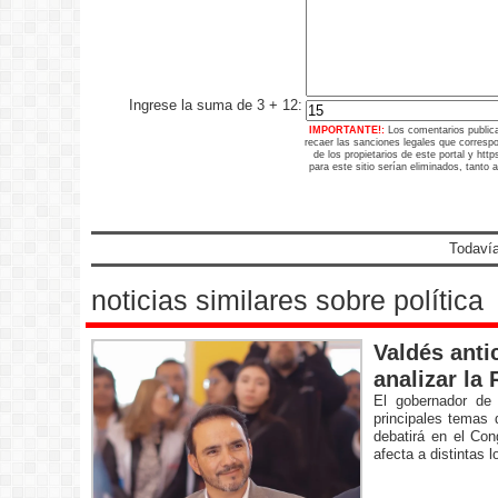
Ingrese la suma de 3 + 12:
IMPORTANTE!:
Los comentarios public
recaer las sanciones legales que corresp
de los propietarios de este portal y ht
para este sitio serían eliminados, tanto 
Todavía
noticias similares sobre política
Valdés anti
analizar la
El gobernador de 
principales temas 
debatirá en el Con
afecta a distintas l