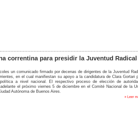
a correntina para presidir la Juventud Radical
coles un comunicado firmado por decenas de dirigentes de la Juventud Rad
rrientes, en el cual manifiestan su apoyo a la candidatura de Clara Gortari 
 política a nivel nacional. El respectivo proceso de elección de autorid
á adelante el próximo viernes 5 de diciembre en el Comité Nacional de la U
 Ciudad Autónoma de Buenos Aires.
» Leer m