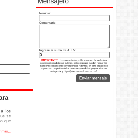
Mensajero
Nombre:
Comentario:
Ingrese la suma de 4 + 5:
IMPORTANTE!:
Los comentarios publicados son de exclusiva
responsabilidad de sus autores, sobre quienes pueden recaer las
sanciones legales que correspondan. Además, en este espacio se
representa la opinión de los usuarios y no de los propietarios de
este portal y https://pluscomsanlorenzo.com/.
Enviar mensaje
ara
 a los
que se
co que
r más...