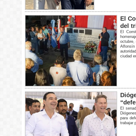
El Co
del t
El Comit
homenaje
octubre,
Alfonsín
autoridad
ciudad e
Dióge
“defe
El senad
Diógenes
para def
trabajar