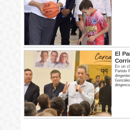
El Pa
Corri
En un cl
Partido 
dirigent
González
dirigenci