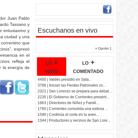
ador Juan Pablo
duardo Tassano y
Escuchanos en vivo
de entusiasmo y
na ciudad y una
.
 correntino que
cinos”, expresó
» Opción 1
presencia en el
lo +
lo +
inos refleja el
 la energía de
visto
comentado
4400 | Valdés presidió en Sala...
3766 | Inician las Fiestas Patronales co...
2321 | San Lorenzo se prepara para debat...
2235 | El Gobierno de Corrientes present...
1863 | Directores de Niñez y Famili...
1760 | Corrientes consolida una exitosa ...
1590 | Continúa el corte en la aven...
1344 | Productores y vecinos de San Lore...