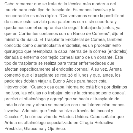
Cabe remarcar que se trata de la técnica más moderna del
mundo para este tipo de trasplante. Es menos invasiva y la
recuperación es más rápida. “Conversamos sobre la posibilidad
de sumar este servicio para pacientes con o sin cobertura y
quedamos con el compromiso de seguir trabajando juntos, ya
que en Corrientes contamos con un Banco de Córneas”, dijo el
ministro de Salud. El Trasplante Endotelial de Córnea, también
conocido como queratoplastia endotelial, es un procedimiento
quirúrgico que reemplaza la capa interna de la córnea (endotelio)
dañada o enferma con tejido corneal sano de un donante. Este
tipo de trasplante se realiza para tratar enfermedades que
afectan específicamente al endotelio corneal. A su vez, Arrieta
comentó que el trasplante se realizó el lunes y que, antes, los
pacientes debían viajar a Bueno Aires para hacer esta
intervención. “Cuando esa capa interna no está bien por distintos
motivos, las células no trabajan bien y la córnea se pone opaca”,
precisó el oftalmólogo y agregó que se hacía el trasplante de
toda la córnea y ahora se manejan con una intervención menos
invasiva. Además, que “esto se hizo a través del Incucai y
Cucaicor”, la córnea vino de Estados Unidos. Cabe señalar que
Arrieta es oftalmólogo especializado en Cirugía Refractiva,
Presbicia, Glaucoma y Ojo Seco.